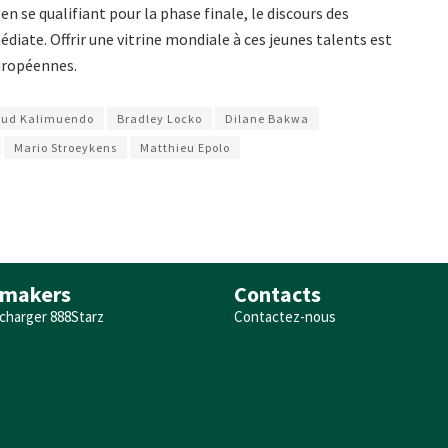
en se qualifiant pour la phase finale, le discours des
diate. Offrir une vitrine mondiale à ces jeunes talents est
uropéennes.
aud Kalimuendo
Bradley Locko
Dilane Bakwa
Mario Stroeykens
Matthieu Epolo
makers
Contacts
charger 888Starz
Contactez-nous