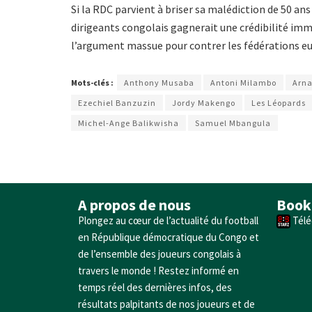
Si la RDC parvient à briser sa malédiction de 50 ans 
dirigeants congolais gagnerait une crédibilité immé
l’argument massue pour contrer les fédérations e
Mots-clés :
Anthony Musaba
Antoni Milambo
Arn
Ezechiel Banzuzin
Jordy Makengo
Les Léopards
Michel-Ange Balikwisha
Samuel Mbangula
A propos de nous
Book
Plongez au cœur de l’actualité du football
Télé
en République démocratique du Congo et
de l’ensemble des joueurs congolais à
travers le monde ! Restez informé en
temps réel des dernières infos, des
résultats palpitants de nos joueurs et de