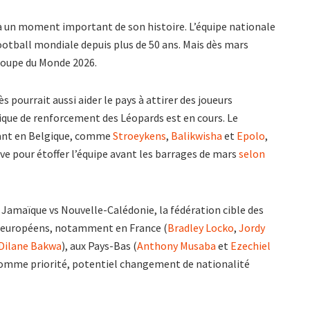
à un moment important de son histoire. L’équipe nationale
ootball mondiale depuis plus de 50 ans. Mais dès mars
 Coupe du Monde 2026.
ès pourrait aussi aider le pays à attirer des joueurs
ique de renforcement des Léopards est en cours. Le
luant en Belgique, comme
Stroeykens
,
Balikwisha
et
Epolo
,
e pour étoffer l’équipe avant les barrages de mars
selon
e Jamaïque vs Nouvelle-Calédonie, la fédération cible des
s européens, notamment en France (
Bradley Locko
,
Jordy
Dilane Bakwa
), aux Pays-Bas (
Anthony Musaba
et
Ezechiel
omme priorité, potentiel changement de nationalité