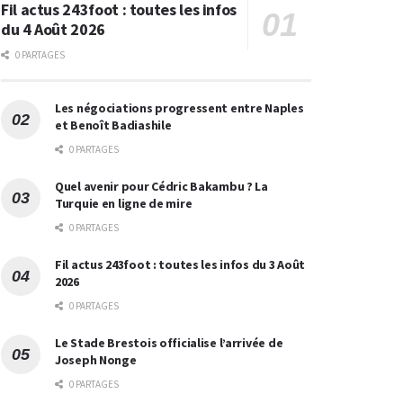
Fil actus 243foot : toutes les infos
du 4 Août 2026
0 PARTAGES
Les négociations progressent entre Naples
et Benoît Badiashile
0 PARTAGES
Quel avenir pour Cédric Bakambu ? La
Turquie en ligne de mire
0 PARTAGES
Fil actus 243foot : toutes les infos du 3 Août
2026
0 PARTAGES
Le Stade Brestois officialise l’arrivée de
Joseph Nonge
0 PARTAGES