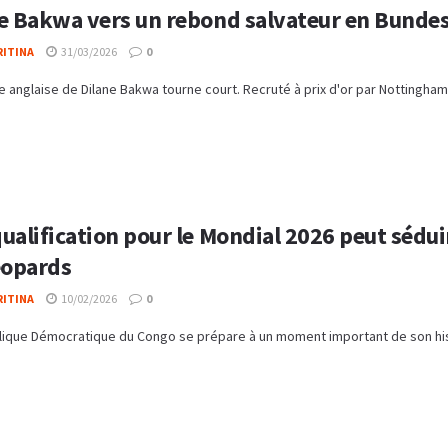
e Bakwa vers un rebond salvateur en Bundes
RITINA
31/03/2026
0
e anglaise de Dilane Bakwa tourne court. Recruté à prix d'or par Nottingham F
ualification pour le Mondial 2026 peut sédu
éopards
RITINA
10/02/2026
0
ique Démocratique du Congo se prépare à un moment important de son histoir