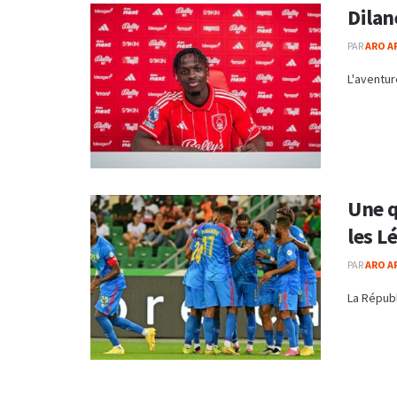
Dilan
PAR
ARO A
L'aventur
Une q
les L
PAR
ARO A
La Républ