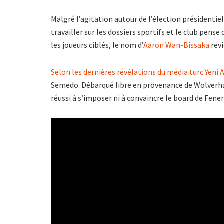
Malgré l’agitation autour de l’élection présidentie
travailler sur les dossiers sportifs et le club pense
les joueurs ciblés, le nom d’
Aaron Wan-Bissaka
revi
Selon les dernières révélations du média turc Yeni A
Semedo. Débarqué libre en provenance de Wolverham
réussi à s’imposer ni à convaincre le board de Fene