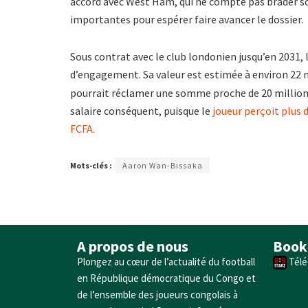
accord avec West Ham, qui ne compte pas brader so
importantes pour espérer faire avancer le dossier.
Sous contrat avec le club londonien jusqu’en 2031, 
d’engagement. Sa valeur est estimée à environ 22 
pourrait réclamer une somme proche de 20 millions 
salaire conséquent, puisque le
joueur perçoit plus d
FCFA.
Mots-clés :
Aaron Wan-Bissaka
A propos de nous
Book
Plongez au cœur de l’actualité du football
Télé
en République démocratique du Congo et
de l’ensemble des joueurs congolais à