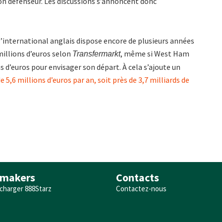
n défenseur. Les discussions s’annoncent donc
l’international anglais dispose encore de plusieurs années
millions d’euros selon
, même si West Ham
Transfermarkt
d’euros pour envisager son départ. À cela s’ajoute un
e 5,6 millions d’euros par an, soit près de 3,7 milliards de
makers
Contacts
charger 888Starz
Contactez-nous