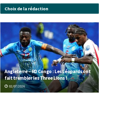
Choix de la rédaction
Angleterre – RD Congo : Les Léopards ont
fait trembler les Three Lions !
02/07/2026