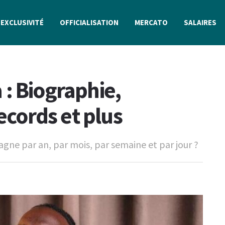
EXCLUSIVITÉ
OFFICIALISATION
MERCATO
SALAIRES
: Biographie,
records et plus
gne par an, par mois, par semaine et par jour ?