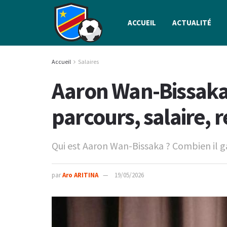
ACCUEIL
ACTUALITÉ
Accueil
Salaires
Aaron Wan-Bissaka 
parcours, salaire, 
Qui est Aaron Wan-Bissaka ? Combien il ga
par
Aro ARITINA
19/05/2026