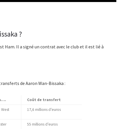
issaka ?
Ham. Il a signé un contrat avec le club et il est lié à
 transferts de Aaron Wan-Bissaka :
à….
Coût de transfert
à West
17,6 millions d’euros
ster
55 millions d’euros