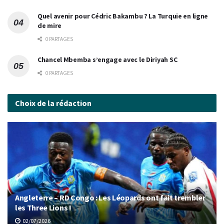
Quel avenir pour Cédric Bakambu ? La Turquie en ligne
de mire
0 PARTAGES
Chancel Mbemba s’engage avec le Diriyah SC
0 PARTAGES
Choix de la rédaction
Angleterre – RD Congo : Les Léopards ont fait trembler
les Three Lions !
02/07/2026