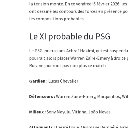
la tension monte. En ce vendredi 6 février 2026, les
ont dessiné les contours des forces en présence pou
les compositions probables.
Le XI probable du PSG
Le PSG jouera sans Achraf Hakimi, qui est suspendu
pourrait alors placer Warren Zaïre-Emery à droite
Ruiz ne joueront pas non plus ce match.
Gardien :
Lucas Chevalier
Défenseurs :
Warren Zaïre-Emery, Marquinhos, Wi
Milieux :
Seny Mayulu, Vitinha, João Neves
Attaquants :
Désiré Doué, Ousmane Dembélé, Brad