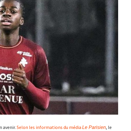
n avenir.
Selon les informations du média
, le
Le Parisien