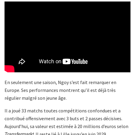
En seulement une saison, Ngoy s’est fait remarquer en
Europe. Ses performances montrent qu’il est déjà très
régulier malgré son jeune âge.
Il a joué 33 matchs toutes compétitions confondues et a
contribué offensivement avec 3 buts et 2 passes décisives.
Aujourd’hui, sa valeur est estimée à 20 millions d’euros selon
. Il reste lié à Lille jusqu’en juin 2029.
Transfermarkt