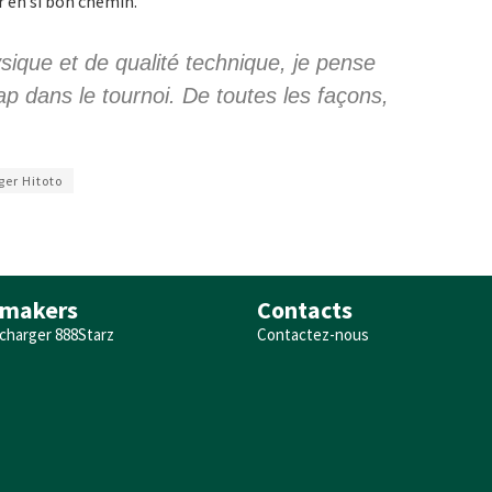
er en si bon chemin.
sique et de qualité technique, je pense
ap dans le tournoi. De toutes les façons,
ger Hitoto
makers
Contacts
charger 888Starz
Contactez-nous