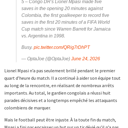
5 – Congo DR's Lionel Mpasi made five
saves in the opening 20 minutes against
Colombia, the first goalkeeper to record five
saves in the first 20 minutes of a FIFA World
Cup match since Warren Barrett for Jamaica
vs. Argentina in 1998.
Busy.
pic.twitter.com/QRig7rDhPT
— OptaJoe (@OptaJoe)
June 24, 2026
Lionel Mpasi n’a pas seulement brillé pendant le premier
quart d’heure du match. Il a continué à aider son équipe tout
au long de la rencontre, en réalisant de nombreux arrêts
importants. Au total, le gardien congolais a réussi huit
parades décisives et a longtemps empêché les attaquants
colombiens de marquer.
Mais le football peut être injuste. À la toute fin du match,
Mpasi a fini par encaisser un but sur un tir dévié qu’il n’a pas