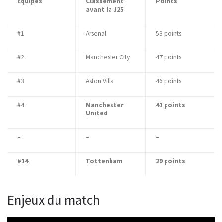
Equipes
Classement
Points
avant la J25
#1
Arsenal
53 points
#2
Manchester City
47 points
#3
Aston Villa
46 points
#4
Manchester
41 points
United
–
–
–
#14
Tottenham
29 points
Enjeux du match