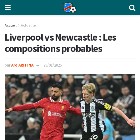
Accueil
Actualité
Liverpool vs Newcastle : Les
compositions probables
par
Aro ARITINA
29/01/2026