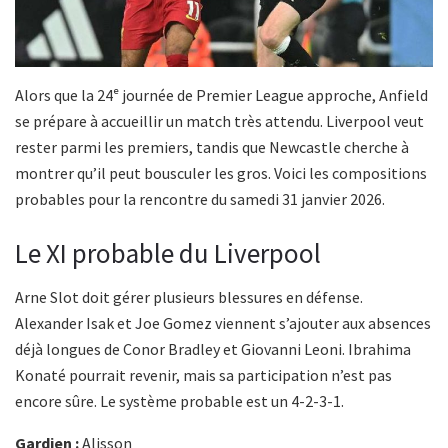
Alors que la 24ᵉ journée de Premier League approche, Anfield
se prépare à accueillir un match très attendu. Liverpool veut
rester parmi les premiers, tandis que Newcastle cherche à
montrer qu’il peut bousculer les gros. Voici les compositions
probables pour la rencontre du samedi 31 janvier 2026.
Le XI probable du Liverpool
Arne Slot doit gérer plusieurs blessures en défense.
Alexander Isak et Joe Gomez viennent s’ajouter aux absences
déjà longues de Conor Bradley et Giovanni Leoni. Ibrahima
Konaté pourrait revenir, mais sa participation n’est pas
encore sûre. Le système probable est un 4-2-3-1.
Gardien :
Alisson