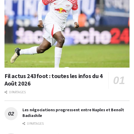
Fil actus 243foot : toutes les infos du 4
Août 2026
0 PARTAGES
Les négociations progressent entre Naples et Benoît
Badiashile
0 PARTAGES