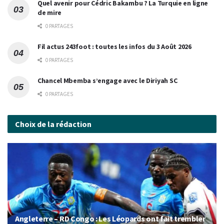
Quel avenir pour Cédric Bakambu ? La Turquie en ligne
de mire
0 PARTAGES
Fil actus 243foot : toutes les infos du 3 Août 2026
0 PARTAGES
Chancel Mbemba s’engage avec le Diriyah SC
0 PARTAGES
Choix de la rédaction
Angleterre – RD Congo : Les Léopards ont fait trembler