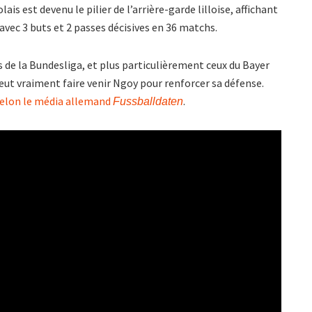
is est devenu le pilier de l’arrière-garde lilloise, affichant
vec 3 buts et 2 passes décisives en 36 matchs.
s de la Bundesliga, et plus particulièrement ceux du Bayer
ut vraiment faire venir Ngoy pour renforcer sa défense.
elon le média allemand
.
Fussballdaten