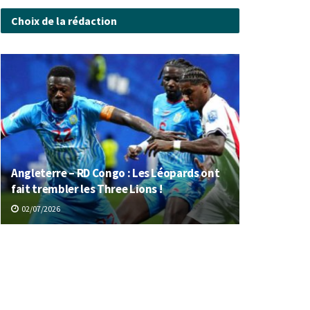
Choix de la rédaction
Angleterre – RD Congo : Les Léopards ont
fait trembler les Three Lions !
02/07/2026