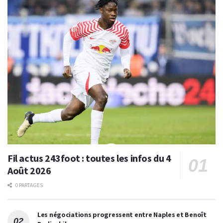
Fil actus 243foot : toutes les infos du 4
Août 2026
0 PARTAGES
Les négociations progressent entre Naples et Benoît