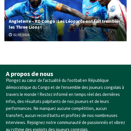
Angleterre – RD Congo : Les Léopards ont fait trembler
les Three Lions !
02/07/2026
A propos de nous
Plongez au cœur de l’actualité du football en République
démocratique du Congo et de l’ensemble des joueurs congolais à
travers le monde ! Restez informé en temps réel des dernières
infos, des résultats palpitants de nos joueurs et de leurs
performances. Ne manquez aucune compétition, aucun
transfert, aucun record battu et profitez de nos nombreuses
interviews. Rejoignez notre communauté de passionnés et vibrez
au rythme des exploits des joueurs congolais.