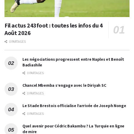
Fil actus 243foot : toutes les infos du 4
Août 2026
0 PARTAGES
Les négociations progressent entre Naples et Benoît
Badiashile
0 PARTAGES
Chancel Mbemba s’engage avec le Diriyah SC
0 PARTAGES
Le Stade Brestois officialise l’arrivée de Joseph Nonge
0 PARTAGES
Quel avenir pour Cédric Bakambu ? La Turquie en ligne
de mire