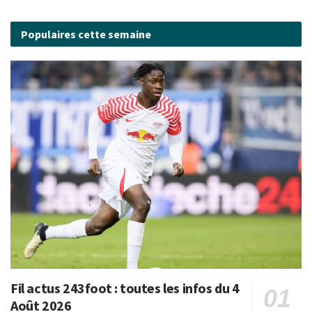
Populaires cette semaine
Fil actus 243foot : toutes les infos du 4
Août 2026