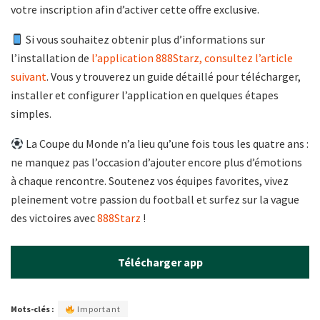
votre inscription afin d’activer cette offre exclusive.
Si vous souhaitez obtenir plus d’informations sur
l’installation de
l’application 888Starz, consultez l’article
suivant
. Vous y trouverez un guide détaillé pour télécharger,
installer et configurer l’application en quelques étapes
simples.
La Coupe du Monde n’a lieu qu’une fois tous les quatre ans :
ne manquez pas l’occasion d’ajouter encore plus d’émotions
à chaque rencontre. Soutenez vos équipes favorites, vivez
pleinement votre passion du football et surfez sur la vague
des victoires avec
888Starz
!
Télécharger app
Mots-clés :
Important