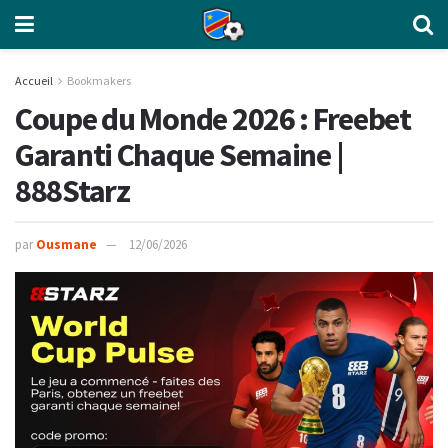
Accueil
Bookmakers
Coupe du Monde 2026 : Freebet
Garanti Chaque Semaine |
888Starz
par
Ousmane
12/06/2026