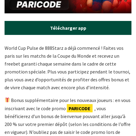
Télécharger app
World Cup Pulse de 888Starz a déjà commencé ! Faites vos
paris sur les matchs de la Coupe du Monde et recevez un
freebet garanti chaque semaine dans le cadre de cette
promotion spéciale. Plus vous participez pendant le tournoi,
plus vous avez d’opportunités de profiter des offres bonus et
de vivre chaque match avec encore plus d’intensité.
Bonus supplémentaire pour les nouveaux joueurs : en vous
inscrivant avec le code promo
PARICODE
, vous
bénéficierez d’un bonus de bienvenue pouvant aller jusqu’à
200 % sur votre premier dépôt (selon les conditions de l’offre
en vigueur). N’oubliez pas de saisir le code promo lors de