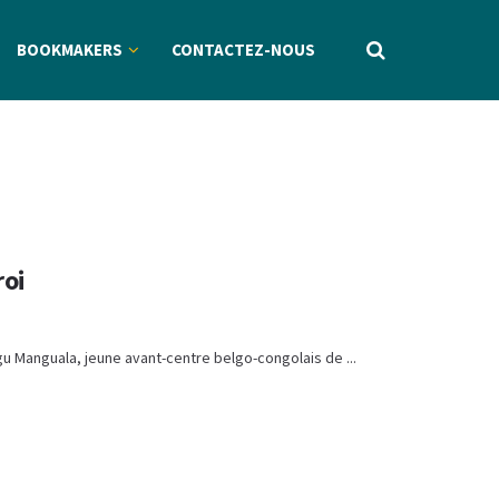
BOOKMAKERS
CONTACTEZ-NOUS
roi
ngu Manguala, jeune avant-centre belgo-congolais de ...