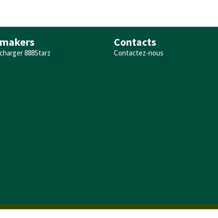
makers
Contacts
charger 888Starz
Contactez-nous