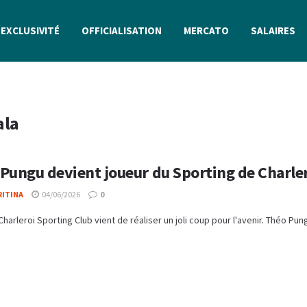
EXCLUSIVITÉ
OFFICIALISATION
MERCATO
SALAIRES
ala
Pungu devient joueur du Sporting de Charle
RITINA
04/06/2026
0
Charleroi Sporting Club vient de réaliser un joli coup pour l'avenir. Théo Pu