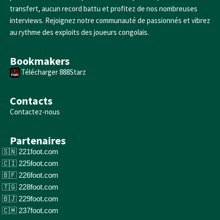
transfert, aucun record battu et profitez de nos nombreuses
interviews. Rejoignez notre communauté de passionnés et vibrez
au rythme des exploits des joueurs congolais.
Bookmakers
Télécharger 888Starz
Contacts
Contactez-nous
Partenaires
221foot.com
225foot.com
226foot.com
228foot.com
229foot.com
237foot.com