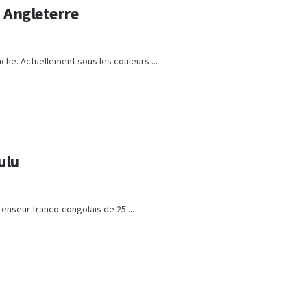
n Angleterre
nche. Actuellement sous les couleurs ...
ulu
éfenseur franco-congolais de 25 ...