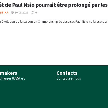
êt de Paul Nsio pourrait être prolongé par le
RITINA
10/05/2026
0
 révélation de la saison en Championship écossaise, Paul Nsio ne laisse pers
makers
Contacts
charger 888Starz
Contactez-nous