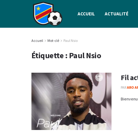
ACCUEIL
ACTUALITÉ
Accueil
Mot-clé
Paul Nsio
Étiquette :
Paul Nsio
Fil a
PAR
ARO A
Bienvenue