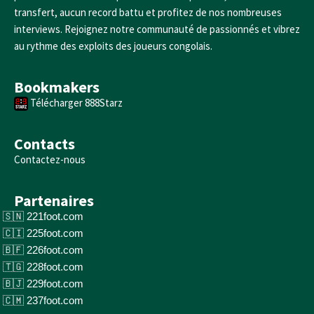
transfert, aucun record battu et profitez de nos nombreuses
interviews. Rejoignez notre communauté de passionnés et vibrez
au rythme des exploits des joueurs congolais.
Bookmakers
Télécharger 888Starz
Contacts
Contactez-nous
Partenaires
221foot.com
225foot.com
226foot.com
228foot.com
229foot.com
237foot.com