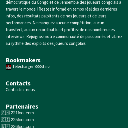
démocratique du Congo et de l’ensemble des joueurs congolais à
travers le monde ! Restez informé en temps réel des dernières
infos, des résultats palpitants de nos joueurs et de leurs
performances. Ne manquez aucune compétition, aucun
transfert, aucun record battu et profitez de nos nombreuses
interviews. Rejoignez notre communauté de passionnés et vibrez
au rythme des exploits des joueurs congolais.
Bookmakers
Télécharger 888Starz
Contacts
Contactez-nous
Partenaires
221foot.com
225foot.com
226foot.com