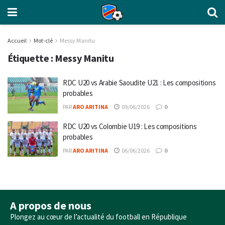
Accueil
Mot-clé
Messy Manitu
Étiquette :
Messy Manitu
RDC U20 vs Arabie Saoudite U21 : Les compositions
probables
PAR
ARO ARITINA
09/06/2026
0
RDC U20 vs Colombie U19 : Les compositions
probables
PAR
ARO ARITINA
06/06/2026
0
A propos de nous
Plongez au cœur de l’actualité du football en République