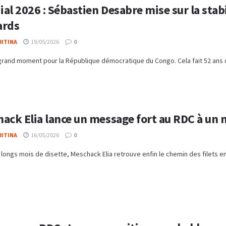
al 2026 : Sébastien Desabre mise sur la stabi
ards
RITINA
19/05/2026
0
grand moment pour la République démocratique du Congo. Cela fait 52 ans que
ack Elia lance un message fort au RDC à un
RITINA
16/05/2026
0
longs mois de disette, Meschack Elia retrouve enfin le chemin des filets en 