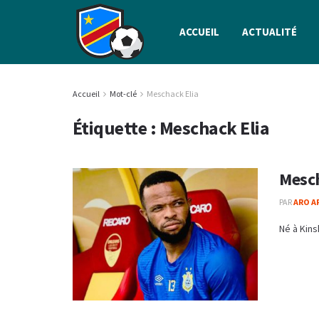
ACCUEIL
ACTUALITÉ
Accueil
Mot-clé
Meschack Elia
Étiquette :
Meschack Elia
Mesch
PAR
ARO A
Né à Kins