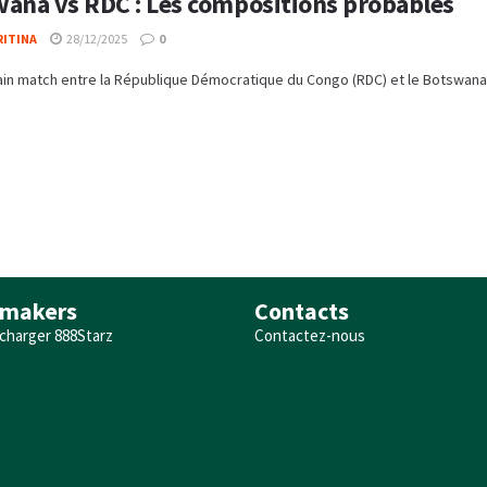
ana vs RDC : Les compositions probables
RITINA
28/12/2025
0
in match entre la République Démocratique du Congo (RDC) et le Botswana sera
makers
Contacts
charger 888Starz
Contactez-nous