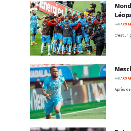
Mondi
Léop
PAR
ARO A
C’est un 
Mesch
PAR
ARO A
Après de 