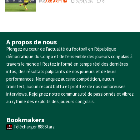
PAR
ARO ARITINA
08/01/2026
0
A propos de nous
Plongez au cœur de l’actualité du football en République
démocratique du Congo et de l’ensemble des joueurs congolais à
travers le monde ! Restez informé en temps réel des dernières
infos, des résultats palpitants de nos joueurs et de leurs
performances. Ne manquez aucune compétition, aucun
transfert, aucun record battu et profitez de nos nombreuses
interviews. Rejoignez notre communauté de passionnés et vibrez
au rythme des exploits des joueurs congolais.
Bookmakers
Télécharger 888Starz