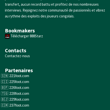
transfert, aucun record battu et profitez de nos nombreuses
interviews. Rejoignez notre communauté de passionnés et vibrez
au rythme des exploits des joueurs congolais.
Bookmakers
Télécharger 888Starz
Contacts
Contactez-nous
Partenaires
221foot.com
225foot.com
226foot.com
228foot.com
229foot.com
237foot.com