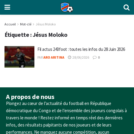
Accueil
Mot-clé
Jésus Moloko
Étiquette :
Jésus Moloko
Fil actus 243foot : toutes les infos du 28 Juin 2026
PAR
ARO ARITINA
28/06/2026
0
A propos de nous
Plongez au cœur de l’actualité du football en République
démocratique du Congo et de l’ensemble des joueurs congolais à
travers le monde ! Restez informé en temps réel des dernières
infos, des résultats palpitants de nos joueurs et de leurs
performances. Ne manquez aucune compétition, aucun