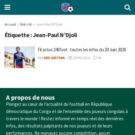
Accueil
Mot-clé
Jean-Paul N’Djoli
Étiquette :
Jean-Paul N’Djoli
Fil actus 243foot : toutes les infos du 20 Juin 2026
PAR
ARO ARITINA
20/06/2026
0
A propos de nous
Plongez au cœur de l’actualité du football en République
démocratique du Congo et de l’ensemble des joueurs congolais à
travers le monde ! Restez informé en temps réel des dernières
infos, des résultats palpitants de nos joueurs et de leurs
performances. Ne manquez aucune compétition, aucun