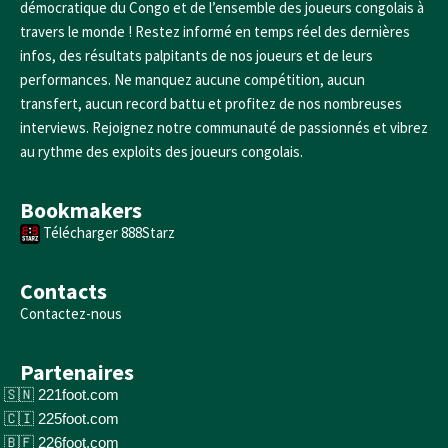
démocratique du Congo et de l’ensemble des joueurs congolais à
travers le monde ! Restez informé en temps réel des dernières
infos, des résultats palpitants de nos joueurs et de leurs
performances. Ne manquez aucune compétition, aucun
transfert, aucun record battu et profitez de nos nombreuses
interviews. Rejoignez notre communauté de passionnés et vibrez
au rythme des exploits des joueurs congolais.
Bookmakers
Télécharger 888Starz
Contacts
Contactez-nous
Partenaires
221foot.com
225foot.com
226foot.com