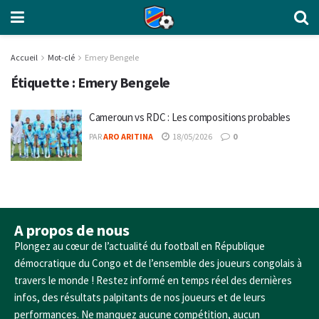
Accueil
Mot-clé
Emery Bengele
Étiquette :
Emery Bengele
Cameroun vs RDC : Les compositions probables
PAR
ARO ARITINA
18/05/2026
0
A propos de nous
Plongez au cœur de l’actualité du football en République
démocratique du Congo et de l’ensemble des joueurs congolais à
travers le monde ! Restez informé en temps réel des dernières
infos, des résultats palpitants de nos joueurs et de leurs
performances. Ne manquez aucune compétition, aucun