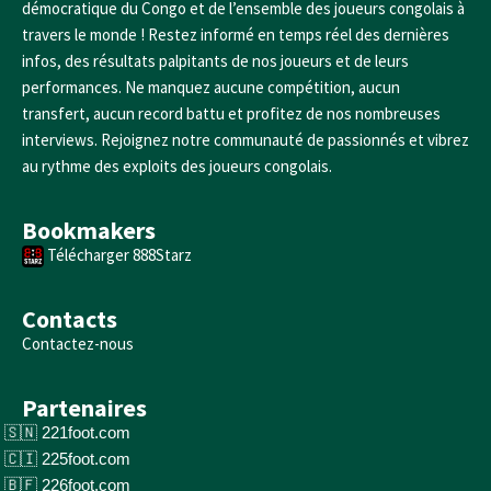
démocratique du Congo et de l’ensemble des joueurs congolais à
travers le monde ! Restez informé en temps réel des dernières
infos, des résultats palpitants de nos joueurs et de leurs
performances. Ne manquez aucune compétition, aucun
transfert, aucun record battu et profitez de nos nombreuses
interviews. Rejoignez notre communauté de passionnés et vibrez
au rythme des exploits des joueurs congolais.
Bookmakers
Télécharger 888Starz
Contacts
Contactez-nous
Partenaires
221foot.com
225foot.com
226foot.com