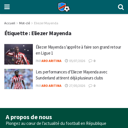
Accueil
Mot-clé
Eliezer Mayenda
Étiquette :
Eliezer Mayenda
Éliezer Mayenda s’apprête à faire son grand retour
en Ligue 1
PAR
ARO ARITINA
05/07/2026
0
Les performances d’Eliezer Mayenda avec
Sunderland attirent déjà plusieurs clubs
PAR
ARO ARITINA
27/05/2026
0
A propos de nous
Plongez au cœur de l’actualité du football en République