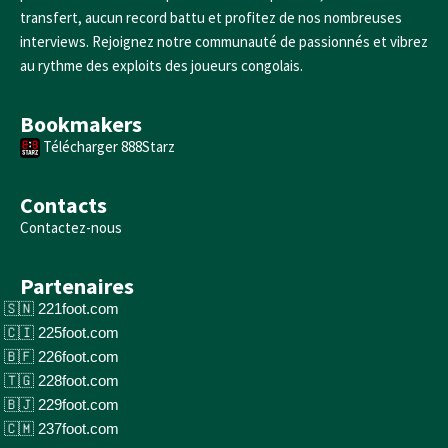
transfert, aucun record battu et profitez de nos nombreuses
interviews. Rejoignez notre communauté de passionnés et vibrez
au rythme des exploits des joueurs congolais.
Bookmakers
Télécharger 888Starz
Contacts
Contactez-nous
Partenaires
221foot.com
225foot.com
226foot.com
228foot.com
229foot.com
237foot.com