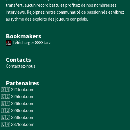
transfert, aucun record battu et profitez de nos nombreuses
interviews. Rejoignez notre communauté de passionnés et vibrez
au rythme des exploits des joueurs congolais.
Bookmakers
Télécharger 888Starz
Contacts
Contactez-nous
Partenaires
221foot.com
225foot.com
226foot.com
228foot.com
229foot.com
237foot.com