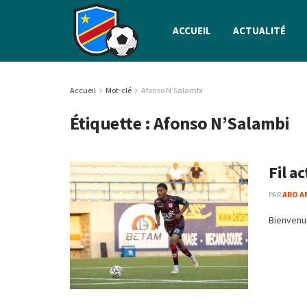
ACCUEIL
ACTUALITÉ
Accueil
Mot-clé
Afonso N’Salambi
Étiquette :
Afonso N’Salambi
Fil a
PAR
ARO A
Bienvenue