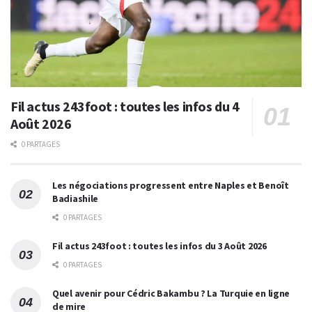
Fil actus 243foot : toutes les infos du 4
Août 2026
0 PARTAGES
Les négociations progressent entre Naples et Benoît
Badiashile
0 PARTAGES
Fil actus 243foot : toutes les infos du 3 Août 2026
0 PARTAGES
Quel avenir pour Cédric Bakambu ? La Turquie en ligne
de mire