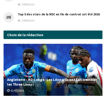
0 PARTAGES
Top 5 des stars de la RDC en fin de contrat cet été 2026
0 PARTAGES
Choix de la rédaction
Angleterre – RD Congo : Les Léopards ont fait trembler
les Three Lions !
02/07/2026