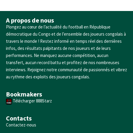
A propos de nous
Plongez au cœur de l’actualité du football en République
démocratique du Congo et de l’ensemble des joueurs congolais à
travers le monde ! Restez informé en temps réel des dernières
infos, des résultats palpitants de nos joueurs et de leurs
performances. Ne manquez aucune compétition, aucun
transfert, aucun record battu et profitez de nos nombreuses
interviews. Rejoignez notre communauté de passionnés et vibrez
au rythme des exploits des joueurs congolais.
Bookmakers
Télécharger 888Starz
Contacts
Contactez-nous